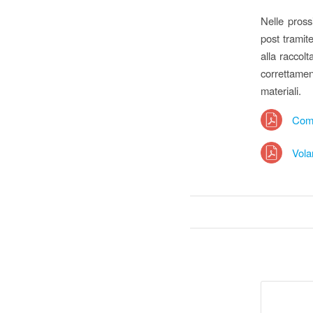
Nelle pross
post tramite
alla raccol
correttamen
materiali.
Com
Vola