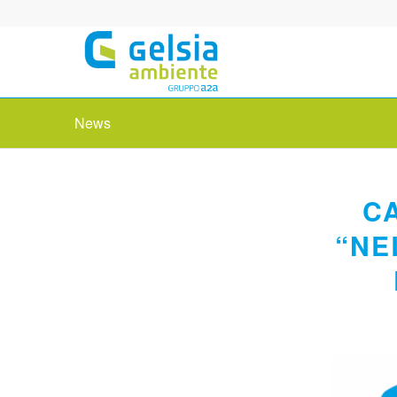
News
C
“NE