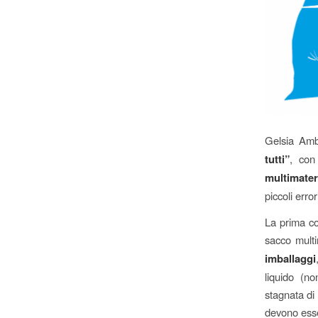
Gelsia Amb
tutti”
, con 
multimater
piccoli erro
La prima co
sacco multi
imballaggi
liquido (no
stagnata di 
devono esser