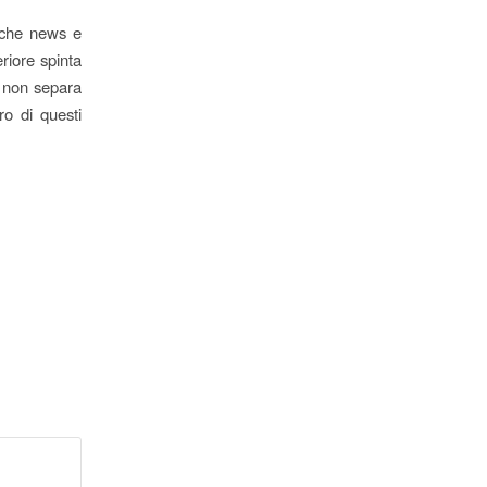
e che news e
eriore spinta
a non separa
ro di questi