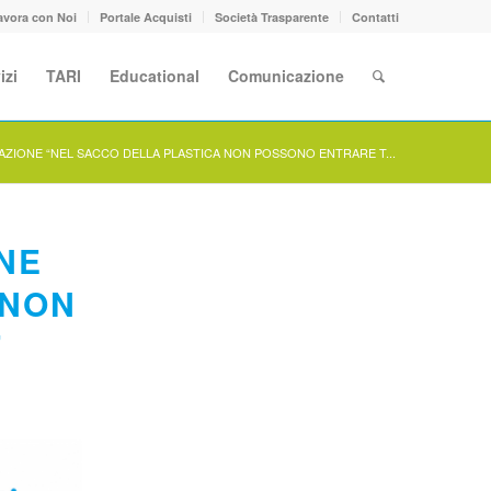
avora con Noi
Portale Acquisti
Società Trasparente
Contatti
izi
TARI
Educational
Comunicazione
ZIONE “NEL SACCO DELLA PLASTICA NON POSSONO ENTRARE T...
NE
 NON
”