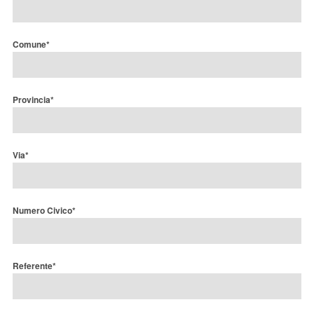
Comune*
Provincia*
Via*
Numero Civico*
Referente*