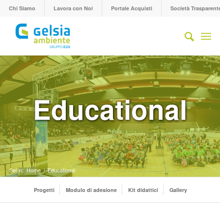
Chi Siamo
Lavora con Noi
Portale Acquisti
Società Trasparent
Educational
Sei in:
Home
/
Educational
Progetti
Modulo di adesione
Kit didattici
Gallery