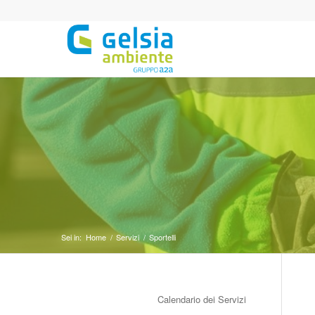
Sei in:
Home
/
Servizi
/
Sportelli
Calendario dei Servizi