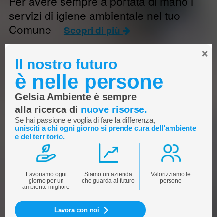
Per avere sempre a portata di mano i
servizi di igiene ambientale nel tuo
Comune
Scopri di più
×
Il nostro futuro
è nelle persone
Gelsia Ambiente è sempre
alla ricerca di
nuove risorse.
Se hai passione e voglia di fare la differenza,
unisciti a chi ogni giorno si prende cura dell’ambiente
e del territorio.
Lavoriamo ogni
Siamo un’azienda
Valorizziamo le
giorno per un
che guarda al futuro
persone
ambiente migliore
Lavora con noi