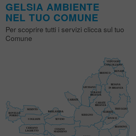
GELSIA AMBIENTE
NEL TUO COMUNE
Per scoprire tutti i servizi clicca sul tuo
Comune
VEDUGGIO
CON
COLZANO
RENATE
BRIOSCO
BESANA
GIUSSANO
IN
BRIANZA
VERANO
BRIANZA
CABIATE
CARATE
BRIANZA
TRIUGGIO
MISINTO
BARLASSINA
ALBIATE
ROVELLO
SEREGNO
PORRO
SOVICO
SEVESO
COGLIATE
BIASSONO
CERIANO
CESANO
LAGHETTO
MADERNO