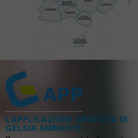
DESIO
BOVISIO
MASCIAGO
LISSONE
LIMBIATE
VAREDO
NOVA
MILANESE
CUSANO
MILANINO
L’APPLICAZIONE GRATUITA DI
GELSIA AMBIENTE