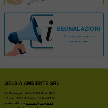
SEGNALAZIONI
Clicca qui per fare una
segnalazione
GELSIA AMBIENTE SRL
Via Caravaggio, 26/A – 20832 Desio (MB)
Telefono:
0362 2251 –
Fax:
0362 482900
posta certificata
:
ambiente@pec.gelsia.it