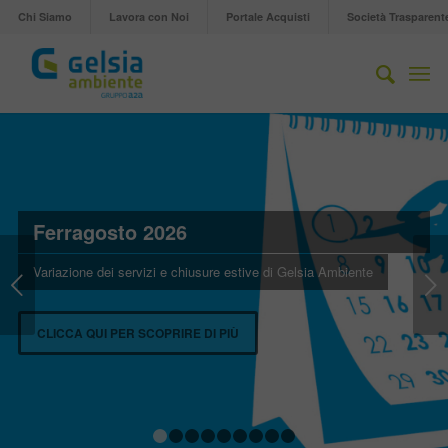
Chi Siamo
Lavora con Noi
Portale Acquisti
Società Trasparent
Ferragosto 2026
Variazione dei servizi e chiusure estive di Gelsia Ambiente
Succ
CLICCA QUI PER SCOPRIRE DI PIÙ
1
2
3
4
5
6
7
8
9