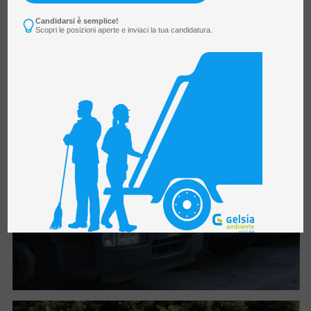
Candidarsi è semplice!
Scopri le posizioni aperte e inviaci la tua candidatura.
NEWS
Ferragosto, i servizi di Gelsia Ambiente:
le variazioni per raccolta rifiuti,
piattaforme e chiusure estive degli
sportelli
5 Agosto 2026