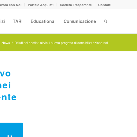
avora con Noi
Portale Acquisti
Società Trasparente
Contatti
izi
TARI
Educational
Comunicazione
/
News
/
Rifiuti nei cestini: al via il nuovo progetto di sensibilizzazione nei...
ovo
nei
ente