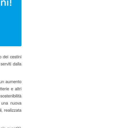
 dei cestini
serviti dalla
o un aumento
terie e altri
ostenibilità
ia una nuova
i
, realizzata