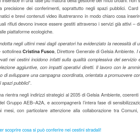
 si inserisce in una fase più matura della gestione dei rifiuti urbani: non 
a precisione dei conferimenti, soprattutto negli spazi pubblici. Card 
matici e brevi contenuti video illustreranno in modo chiaro cosa inserir
uali rifiuti devono invece essere gestiti attraverso i servizi già attivi – d
alle piattaforme ecologiche.
ondotta negli ultimi mesi dagli operatori ha evidenziato la necessità di 
 sottolinea
Cristina Fusco
, Direttore Generale di Gelsia Ambiente.
I
evati nei cestini incidono infatti sulla qualità complessiva del servizio
selezione aggiuntive, con impatti operativi diretti. Il lavoro con le ammin
o di sviluppare una campagna coordinata, orientata a promuovere co
i spazi pubblici
”.
rientra negli indirizzi strategici al 2035 di Gelsia Ambiente, coerenti
 del Gruppo AEB–A2A, e accompagnerà l’intera fase di sensibilizzazi
i mesi, con particolare attenzione alla collaborazione tra Comuni,
er scoprire cosa si può conferire nei cestini stradali!