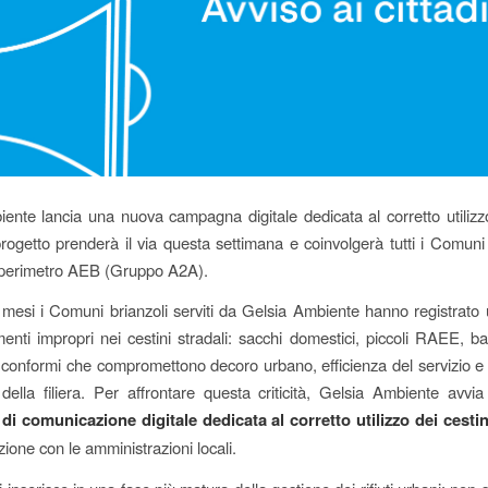
ente lancia una nuova campagna digitale dedicata al corretto utilizzo
 progetto prenderà il via questa settimana e coinvolgerà tutti i Comuni 
l perimetro AEB (Gruppo A2A).
i mesi i Comuni brianzoli serviti da Gelsia Ambiente hanno registrat
enti impropri nei cestini stradali: sacchi domestici, piccoli RAEE, bat
 conformi che compromettono decoro urbano, efficienza del servizio e s
ella filiera. Per affrontare questa criticità, Gelsia Ambiente avv
i comunicazione digitale dedicata al corretto utilizzo dei cestin
zione con le amministrazioni locali.