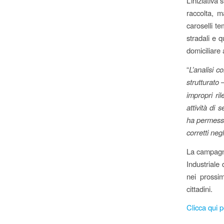
L’iniziativa
raccolta, m
caroselli te
stradali e q
domiciliare 
“
L’analisi c
strutturato
–
impropri ril
attività di 
ha permess
corretti negl
La campagna 
Industriale
nei prossim
cittadini.
Clicca qui p