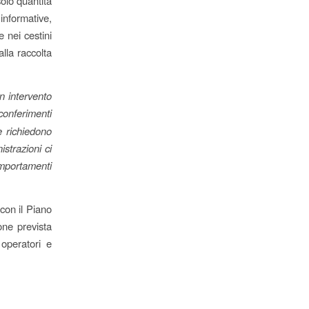
solo quantità
informative,
e nei cestini
alla raccolta
un intervento
 conferimenti
 e richiedono
istrazioni ci
mportamenti
 con il Piano
one prevista
 operatori e