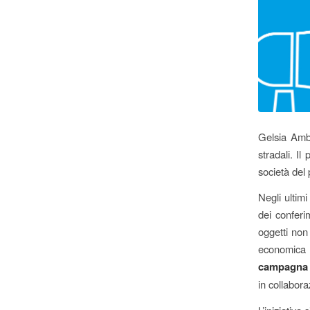
Gelsia Ambi
stradali. Il
società de
Negli ultim
dei conferim
oggetti non
economica d
campagna d
in collabora