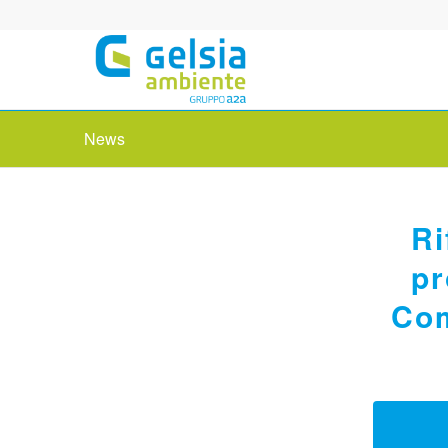
News
Ri
pr
Com