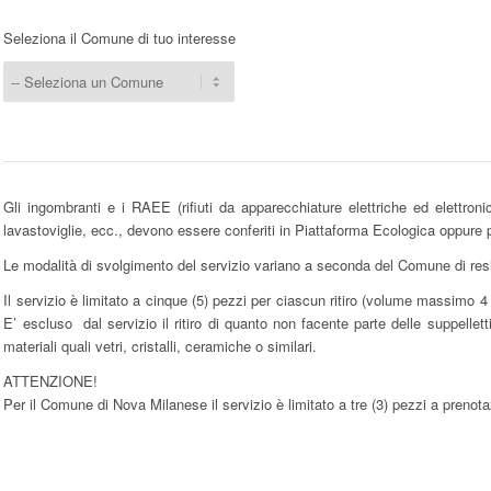
Seleziona il Comune di tuo interesse
Gli ingombranti e i RAEE (rifiuti da apparecchiature elettriche ed elettronich
lavastoviglie, ecc., devono essere conferiti in Piattaforma Ecologica oppure p
Le modalità di svolgimento del servizio variano a seconda del Comune di res
Il servizio è limitato a cinque (5) pezzi per ciascun ritiro (volume massim
E’ escluso dal servizio il ritiro di quanto non facente parte delle suppelletti
materiali quali vetri, cristalli, ceramiche o similari.
ATTENZIONE!
Per il Comune di Nova Milanese il servizio è limitato a tre (3) pezzi a prenot