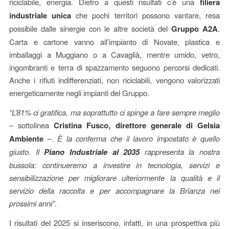
riciclabile, energia. Dietro a questi risultati c’è una
filiera
industriale unica
che pochi territori possono vantare, resa
possibile dalle sinergie con le altre società del
Gruppo A2A
.
Carta e cartone vanno all’impianto di Novate, plastica e
imballaggi a Muggiano o a Cavaglià, mentre umido, vetro,
ingombranti e terra di spazzamento seguono percorsi dedicati.
Anche i rifiuti indifferenziati, non riciclabili, vengono valorizzati
energeticamente negli impianti del Gruppo.
“L’81% ci gratifica, ma soprattutto ci spinge a fare sempre meglio
– sottolinea
Cristina Fusco, direttore generale di Gelsia
Ambiente
–.
È la conferma che il lavoro impostato è quello
giusto. Il
Piano Industriale al 2035
rappresenta la nostra
bussola: continueremo a investire in tecnologia, servizi e
sensibilizzazione per migliorare ulteriormente la qualità e il
servizio della raccolta e per accompagnare la Brianza nei
prossimi anni”
.
I risultati del 2025 si inseriscono, infatti, in una prospettiva più