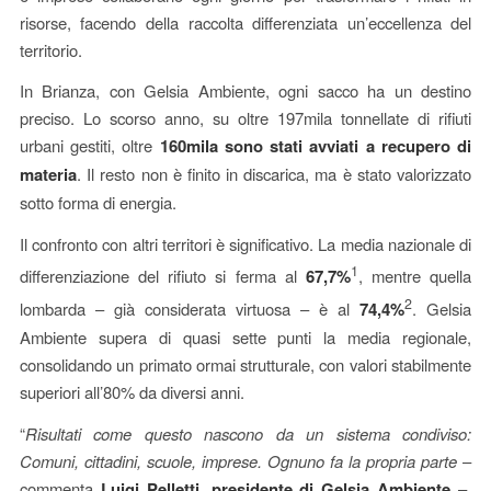
risorse, facendo della raccolta differenziata un’eccellenza del
territorio.
In Brianza, con Gelsia Ambiente, ogni sacco ha un destino
preciso. Lo scorso anno, su oltre 197mila tonnellate di rifiuti
urbani gestiti, oltre
160mila sono stati avviati a recupero di
materia
. Il resto non è finito in discarica, ma è stato valorizzato
sotto forma di energia.
Il confronto con altri territori è significativo. La media nazionale di
1
differenziazione del rifiuto si ferma al
67,7%
, mentre quella
2
lombarda – già considerata virtuosa – è al
74,4%
. Gelsia
Ambiente supera di quasi sette punti la media regionale,
consolidando un primato ormai strutturale, con valori stabilmente
superiori all’80% da diversi anni.
“
Risultati come questo nascono da un sistema condiviso:
Comuni, cittadini, scuole, imprese. Ognuno fa la propria parte
–
commenta
Luigi Pelletti, presidente di Gelsia Ambiente
–.