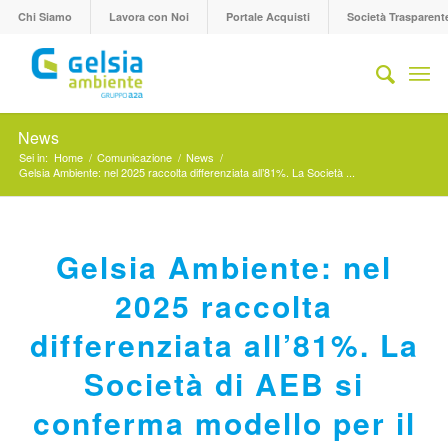
Chi Siamo
Lavora con Noi
Portale Acquisti
Società Trasparent
News
Sei in:
Home
/
Comunicazione
/
News
/
Gelsia Ambiente: nel 2025 raccolta differenziata all’81%. La Società ...
Gelsia Ambiente: nel
2025 raccolta
differenziata all’81%. La
Società di AEB si
conferma modello per il