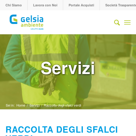
Chi Siamo
Lavora con Noi
Portale Acquisti
Società Trasparent
Servizi
Sei in:
Home
/
Servizi
/
Raccolta degli sfalci verdi
RACCOLTA DEGLI SFALCI