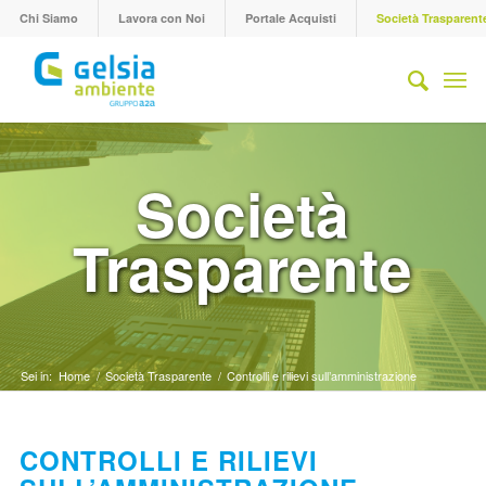
Chi Siamo
Lavora con Noi
Portale Acquisti
Società Trasparent
Società
Trasparente
Sei in:
Home
/
Società Trasparente
/
Controlli e rilievi sull’amministrazione
CONTROLLI E RILIEVI